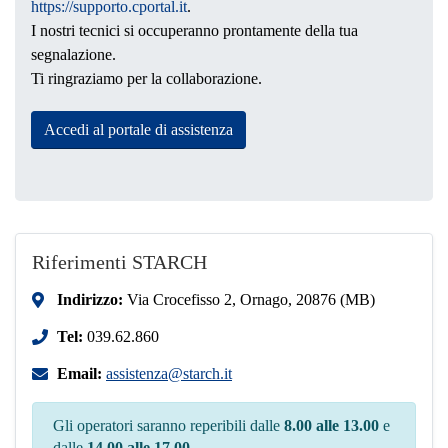
https://supporto.cportal.it
.
I nostri tecnici si occuperanno prontamente della tua
segnalazione.
Ti ringraziamo per la collaborazione.
Accedi al portale di assistenza
Riferimenti STARCH
Indirizzo:
Via Crocefisso 2, Ornago, 20876 (MB)
Tel:
039.62.860
Email:
assistenza@starch.it
Gli operatori saranno reperibili dalle
8.00 alle 13.00
e
dalle
14.00 alle 17.00