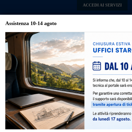
Skip to main content
ACCEDI AI SERVIZI
Assistenza 10-14 agoto
Comune di
Lentate sul
Menu
Seveso
Portale per la presentazione
delle istanze comunali in
digitale
Presenta qualsiasi istanza, a qualsiasi ora, in
qualsiasi luogo, da qualsiasi device.