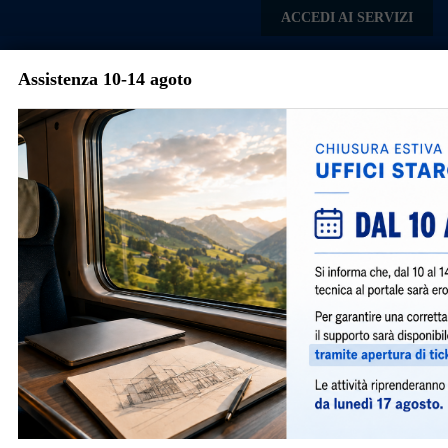
Skip to main content
ACCEDI AI SERVIZI
Assistenza 10-14 agoto
Comune di
Lentate sul
Menu
Seveso
Avvisi e Notizie
Determinazione importi
contributo di costruzione etc. -
anno 2026
411
|
gennaio 8, 2026
|
General
,
SUAP
,
SUE
|
DETERMINAZIONE DEGLI IMPORTI RELATIVI AL