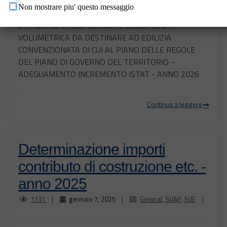
CONTRIBUTO DI COSTRUZIONE, ALLA
Non mostrare piu' questo messaggio
MONETIZZAZIONE E CESSIONE DELLE AREE A
STANDARD E ALLA CESSIONE DELLA QUOTA
VOLUMETRICA DA DESTINARE AD EDILIZIA
CONVENZIONATA DI CUI AL PIANO DELLE REGOLE
DEL PIANO DI GOVERNO DEL TERRITORIO -
ADEGUAMENTO INCREMENTO ISTAT - ANNO 2026
Continua a leggere
Determinazione importi
contributo di costruzione etc. -
anno 2025
1131
|
gennaio 7, 2025
|
General
,
SUAP
,
SUE
|